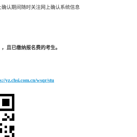
上确认期间随时关注网上确认系统信息
）
，
且
已
缴纳报名
费
的考生。
s://yz.chsi.com.cn/wsqr/stu