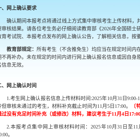
一、网上确认要求
确认期间本报考点将通过线上方式集中审核考生上传材料，并
馈审核结果。请各位考生务必仔细阅读教育部《2026年全国硕
教育考试院、本报考点发布的网上确认公告，了解相关信息，按
教育部规定：
所有考生（不含推免生）均应当在规定时间内
期不再补办。未在规定的时间内进行网上确认报名信息或因自身
名信息无效。
二
、网上确认时间
1.考生网上确认报名信息上传材料时间:2025年10月31日9:00
传但审核未通过的考生，材料补充截止时间为11月5日17:00。
〔
通过没有充足
时间
补充
（或修改）
材料，建议考生
于
11月
4
日1
7
:0
2.本报考点集中网上审核材料时间：2025年10月31日至11月4日每
0:00。