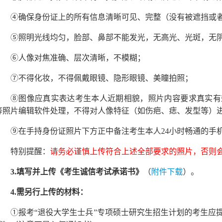
④确保身份证上的所有信息清晰可见、完整（没有被遮挡或
⑤照明光线均匀，脸部、鼻部不能发光，无高光、光斑，无
⑥人像对焦准确、层次清晰，不模糊；
⑦不得化妆，不得佩戴眼镜、隐形眼镜、美瞳拍照；
⑧图像应真实表达考生本人近期相貌，照片内容要求真实有
等照片编辑软件处理，不得对人像特征（如伤疤、痣、发型等）
⑨在手持身份证照片下方正中备注考生本人24小时畅通的手
特别提醒：
请务必谨慎上传符合上述全部要求的照片，否则
3.填写并上传《考生诚信考试承诺书》
（
附件下载
）。
4.需另行上传的材料：
①报考“退役大学生士兵”专项硕士研究生招生计划的考生应