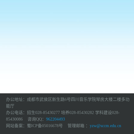
办公地址：成都市武侯区新生路6号四川音乐学院琴房大楼二楼多功
能厅
办公电话：招生028-85430277 培养028-85430282 学科建设028-
85430086 咨询QQ：
962204493
网站备案：蜀ICP备05016678号 管理邮箱 ：
yzw@sccm.edu.cn